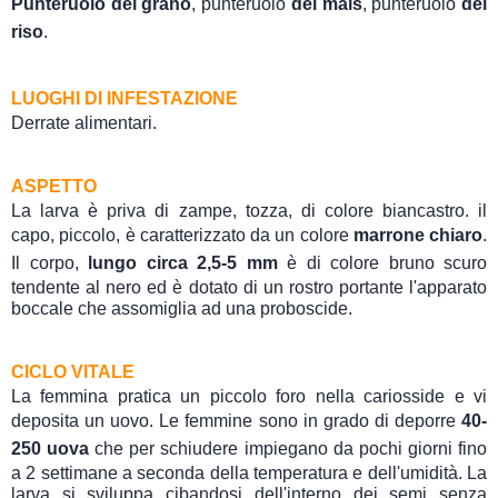
Punteruolo del grano
, punteruolo
del mais
, punteruolo
del
riso
.
LUOGHI DI INFESTAZIONE
Derrate alimentari.
ASPETTO
La larva è priva di zampe, tozza, di colore biancastro. il
capo, piccolo, è caratterizzato da un colore
marrone chiaro
.
Il corpo,
lungo circa 2,5-5 mm
è di colore bruno scuro
tendente al nero ed è dotato di un rostro portante l'apparato
boccale che assomiglia ad una proboscide.
CICLO VITALE
La femmina pratica un piccolo foro nella cariosside e vi
deposita un uovo. Le femmine sono in grado di deporre
40-
250 uova
che per schiudere impiegano da pochi giorni fino
a 2 settimane a seconda della temperatura e dell'umidità. La
larva si sviluppa cibandosi dell'interno dei semi senza