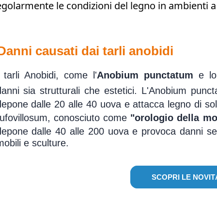
egolarmente le condizioni del legno in ambienti a 
Danni causati dai tarli anobidi
I tarli Anobidi, come l'
Anobium punctatum
e l
danni sia strutturali che estetici. L'Anobium pu
depone dalle 20 alle 40 uova e attacca legno di sola
rufovillosum, conosciuto come
"orologio della mo
depone dalle 40 alle 200 uova e provoca danni seri 
obili e sculture.
SCOPRI LE NOVIT