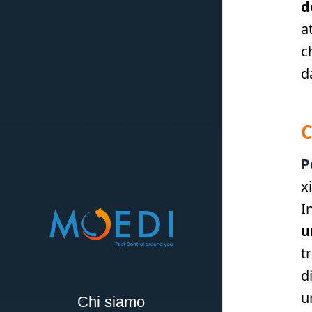
d
a
c
d
C
P
x
I
u
t
d
u
Chi siamo