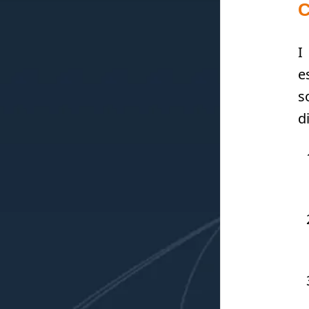
C
I
e
s
d