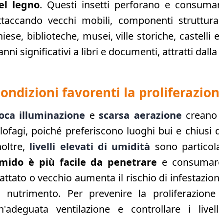
el legno
. Questi insetti perforano e consuman
ttaccando vecchi mobili, componenti strutturali
hiese, biblioteche, musei, ville storiche, castelli 
anni significativi a libri e documenti, attratti dalla
ondizioni favorenti la proliferazion
oca illuminazione
e
scarsa aerazione
creano 
ilofagi, poiché preferiscono luoghi bui e chiusi 
noltre,
livelli elevati di umidità
sono particol
mido è più facile da penetrare
e consumare
rattato o vecchio aumenta il rischio di infestazi
i nutrimento. Per prevenire la proliferazione
n'adeguata ventilazione e controllare i live