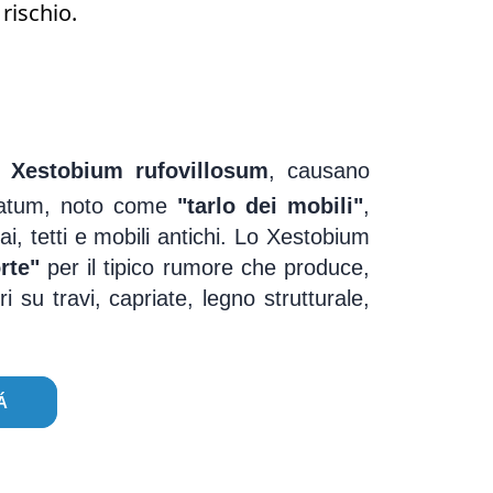
rischio.
o
Xestobium rufovillosum
, causano
nctatum, noto come
"tarlo dei mobili"
,
i, tetti e mobili antichi. Lo Xestobium
rte"
per il tipico rumore che produce,
su travi, capriate, legno strutturale,
Á