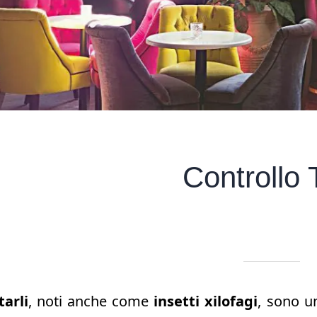
Controllo T
Scritto il 03/06/2
da Quick App
tarli
, noti anche come
insetti xilofagi
, sono u